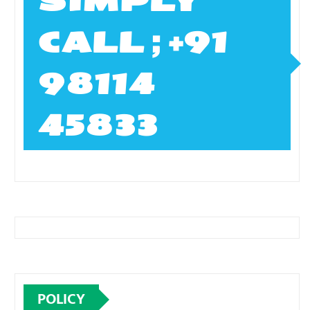
SIMPLY
CALL ; +91
98114
45833
POLICY