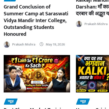
Kalkaji Mandir
Darshan: माँ काल
Grand Conclusion of
दरबार की अद्भुत य
Summer Camp at Saraswati
Vidya Mandir Inter College,
Prakash Mishra
Outstanding Students
Honoured
Prakash Mishra
May 19, 2026
न्यूज़
न्यूज़