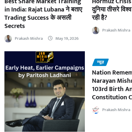
Best Share Market Training
Hormuz Crisis 
in India: Rajat Lubana ने बताए
दुनिया तीसरे विश्व
Trading Success के असली
रही है?
Secrets
Prakash Mishra
Prakash Mishra
May 19, 2026
न्यूज़
Nation Remem
Narayan Mishr
103rd Birth A
Constitution C
Prakash Mishra