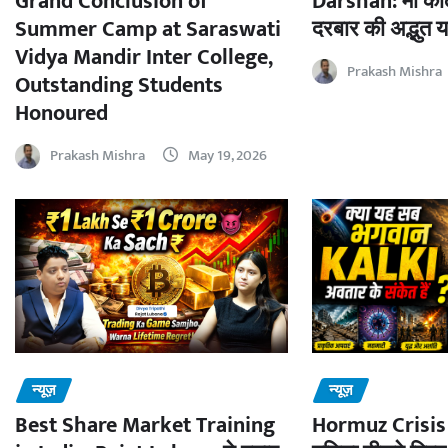
Darshan: माँ काल
Grand Conclusion of
दरबार की अद्भुत य
Summer Camp at Saraswati
Vidya Mandir Inter College,
Prakash Mishra
Outstanding Students
Honoured
Prakash Mishra
May 19, 2026
न्यूज़
न्यूज़
Best Share Market Training
Hormuz Crisis 