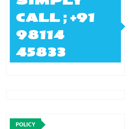
SIMPLY
CALL ; +91
98114
45833
POLICY