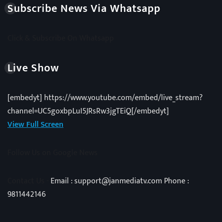
Subscribe News Via Whatsapp
Click & Subscribe On Whatsapp
Live Show
[embedyt] https://www.youtube.com/embed/live_stream?
channel=UC5goxbpLuI5JRsRw3jgTEiQ[/embedyt]
View Full Screen
Follow Us on Google News
Contact Us -
Email : support@janmediatv.com Phone :
9811442146