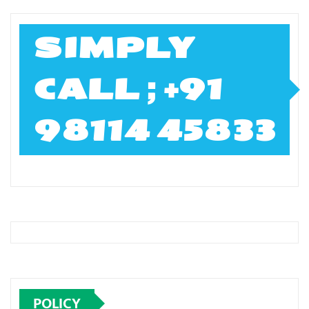
SIMPLY
CALL ; +91
98114 45833
POLICY