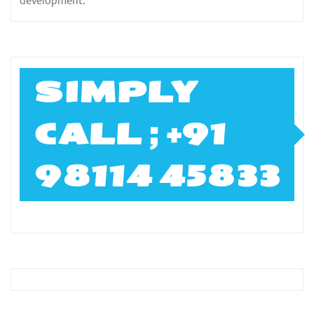
development.
SIMPLY
CALL ; +91
98114 45833