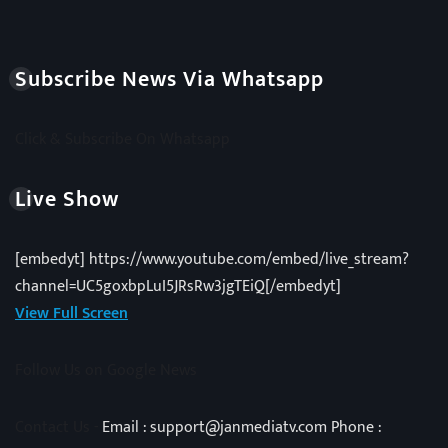
Subscribe News Via Whatsapp
Click & Subscribe On Whatsapp
Live Show
[embedyt] https://www.youtube.com/embed/live_stream?
channel=UC5goxbpLuI5JRsRw3jgTEiQ[/embedyt]
View Full Screen
Follow Us on Google News
Contact Us -
Email : support@janmediatv.com Phone :