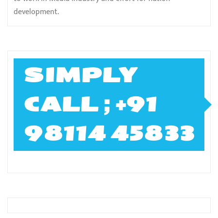
development.
SIMPLY
CALL ; +91
98114 45833