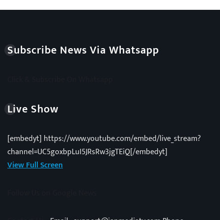
Subscribe News Via Whatsapp
Click & Subscribe On Whatsapp
Live Show
[embedyt] https://www.youtube.com/embed/live_stream?
channel=UC5goxbpLuI5JRsRw3jgTEiQ[/embedyt]
View Full Screen
Follow Us on Google News