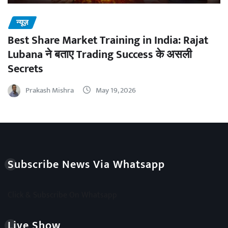
न्यूज़
Best Share Market Training in India: Rajat
Lubana ने बताए Trading Success के असली
Secrets
Prakash Mishra
May 19, 2026
Subscribe News Via Whatsapp
Click & Subscribe On Whatsapp
Live Show