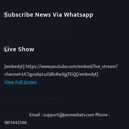
Subscribe News Via Whatsapp
Click & Subscribe On Whatsapp
Live Show
[embedyt] https://www.youtube.com/embed/live_stream?
channel=UC5goxbpLuI5JRsRw3jgTEiQ[/embedyt]
View Full Screen
Follow Us on Google News
Contact Us -
Email : support@janmediatv.com Phone :
9811442146