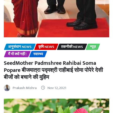
अनुसंधान NEWS
कृषि NEWS
तकनीकी NEWS
न्यूज़
मैं भी क्यों नहीं !
स्वास्थ्य
SeedMother Padmshree Rahibai Soma
Popare बीजमात्रा पद्मश्री राहीबाई सोमा पोपेरे देसी
बीजों को बचाने की मुहिम
Prakash Mishra
Nov 12, 2021