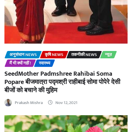
अनुसंधान NEWS
कृषि NEWS
तकनीकी NEWS
न्यूज़
मैं भी क्यों नहीं !
स्वास्थ्य
SeedMother Padmshree Rahibai Soma
Popare बीजमात्रा पद्मश्री राहीबाई सोमा पोपेरे देसी
बीजों को बचाने की मुहिम
Prakash Mishra
Nov 12, 2021