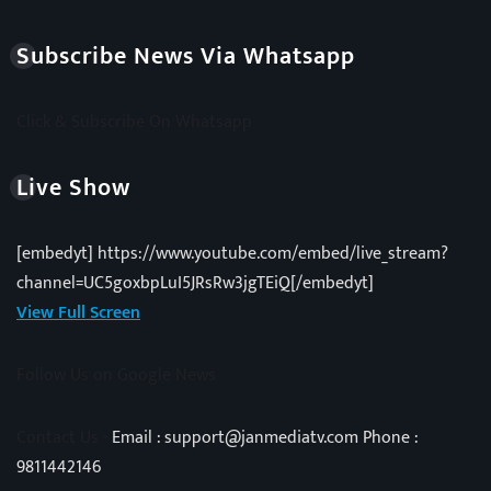
Subscribe News Via Whatsapp
Click & Subscribe On Whatsapp
Live Show
[embedyt] https://www.youtube.com/embed/live_stream?
channel=UC5goxbpLuI5JRsRw3jgTEiQ[/embedyt]
View Full Screen
Follow Us on Google News
Contact Us -
Email : support@janmediatv.com Phone :
9811442146