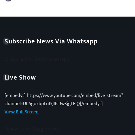
Subscribe News Via Whatsapp
Click & Subscribe On Whatsapp
Live Show
[embedyt] https://www.youtube.com/embed/live_stream?
channel=UC5goxbpLuI5JRsRw3jgTEiQ[/embedyt]
View Full Screen
Follow Us on Google News