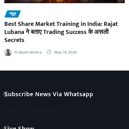
न्यूज़
Best Share Market Training in India: Rajat
Lubana ने बताए Trading Success के असली
Secrets
Prakash Mishra
May 19, 2026
Subscribe News Via Whatsapp
Click & Subscribe On Whatsapp
Live Show