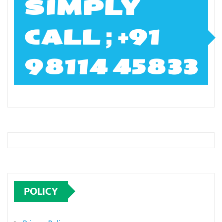
SIMPLY
CALL ; +91
98114 45833
POLICY