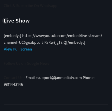
Click & Subscribe On Whatsapp
Live Show
[embedyt] https://www.youtube.com/embed/live_stream?
channel=UC5goxbpLuI5JRsRw3jgTEiQ[/embedyt]
View Full Screen
Follow Us on Google News
Contact Us -
Email : support@janmediatv.com Phone :
9811442146