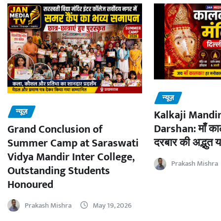
न्यूज़
न्यूज़
Kalkaji Mandir
Darshan: माँ काल
Grand Conclusion of
दरबार की अद्भुत य
Summer Camp at Saraswati
Vidya Mandir Inter College,
Prakash Mishra
Outstanding Students
Honoured
Prakash Mishra
May 19, 2026