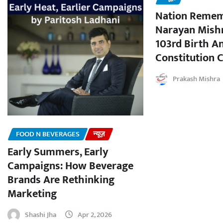
Nation Remem
Narayan Mishr
103rd Birth A
Constitution C
Prakash Mishra
FOOD N BEVERAGES
न्यूज़
Early Summers, Early
Campaigns: How Beverage
Brands Are Rethinking
Marketing
Shashi Jha
Apr 2, 2026