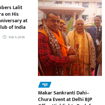
bers Lalit
a on His
nniversary at
lub of India
Feb 3, 2026
न्यूज़
Makar Sankranti Dahi–
Chura Event at Delhi BJP