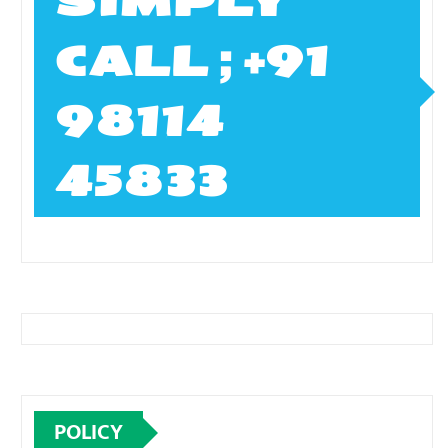
SIMPLY
CALL ; +91
98114
45833
POLICY