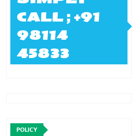
CALL ; +91
98114
45833
POLICY