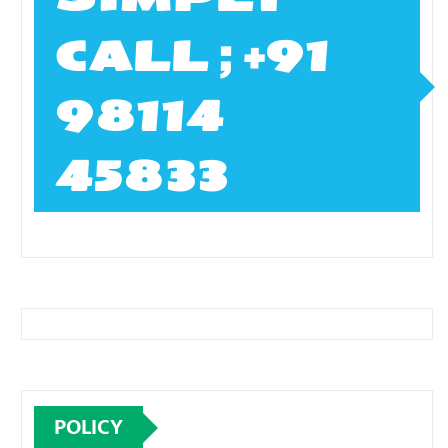
CALL ; +91
98114
45833
POLICY