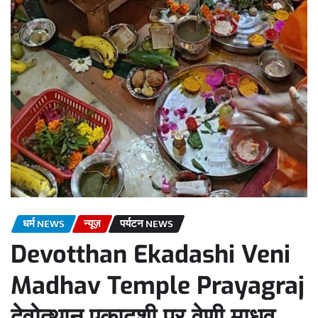
धर्म NEWS
न्यूज़
पर्यटन NEWS
Devotthan Ekadashi Veni
Madhav Temple Prayagraj
देवोत्थान एकादशी पर वेणी माधव