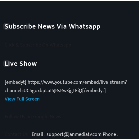
Subscribe News Via Whatsapp
Click & Subscribe On Whatsapp
Live Show
[embedyt] https://www.youtube.com/embed/live_stream?
channel=UC5goxbpLuI5JRsRw3jgTEiQ[/embedyt]
View Full Screen
Follow Us on Google News
Contact Us -
Email : support@janmediatv.com Phone :