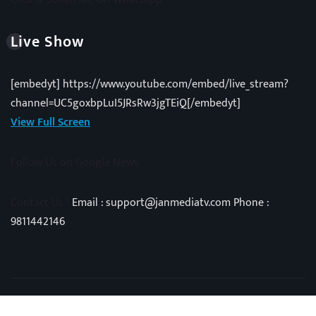
Live Show
[embedyt] https://www.youtube.com/embed/live_stream?
channel=UC5goxbpLuI5JRsRw3jgTEiQ[/embedyt]
View Full Screen
Follow Us on Google News
Contact Us -
Email : support@janmediatv.com Phone :
9811442146
Copyright © 2025 | Powered by
Vivid Techno
|
NewsExo
by