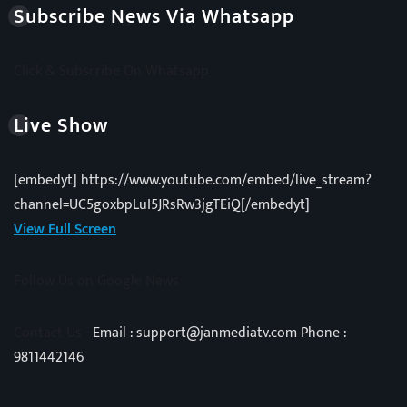
Subscribe News Via Whatsapp
Click & Subscribe On Whatsapp
Live Show
[embedyt] https://www.youtube.com/embed/live_stream?
channel=UC5goxbpLuI5JRsRw3jgTEiQ[/embedyt]
View Full Screen
Follow Us on Google News
Contact Us -
Email : support@janmediatv.com Phone :
9811442146