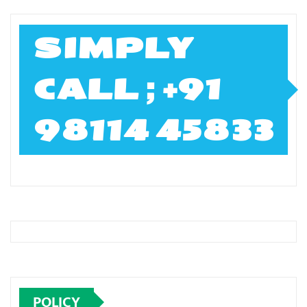
SIMPLY
CALL ; +91
98114 45833
POLICY