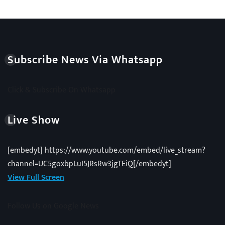
Subscribe News Via Whatsapp
Click & Subscribe On Whatsapp
Live Show
[embedyt] https://www.youtube.com/embed/live_stream?
channel=UC5goxbpLuI5JRsRw3jgTEiQ[/embedyt]
View Full Screen
Follow Us on Google News