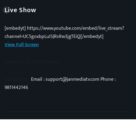
Live Show
[embedyt] https://www.youtube.com/embed/live_stream?
channel=UC5goxbpLuI5JRsRw3jgTEiQ[/embedyt]
View Full Screen
Follow Us on Google News
Contact Us -
Email : support@janmediatv.com Phone :
9811442146
Copyright © 2025 | Powered by
Vivid Techno
|
NewsExo
by
ThemeArile