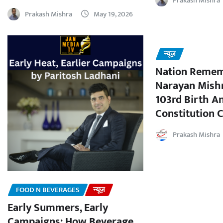
Prakash Mishra
Prakash Mishra
May 19, 2026
न्यूज़
Nation Remem
Narayan Mishr
103rd Birth A
Constitution C
Prakash Mishra
FOOD N BEVERAGES
न्यूज़
Early Summers, Early
Campaigns: How Beverage