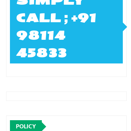
SIMPLY
CALL ; +91
98114
45833
POLICY