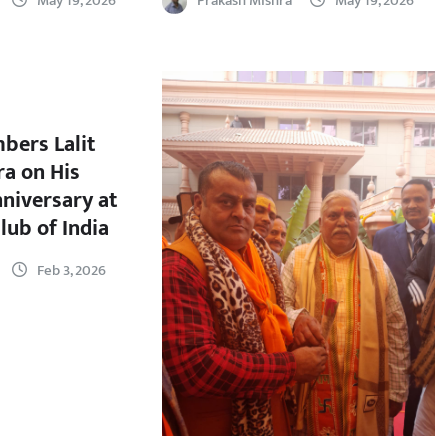
May 19, 2026
Prakash Mishra
May 19, 2026
bers Lalit
a on His
nniversary at
lub of India
Feb 3, 2026