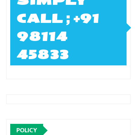
SIMPLY
CALL ; +91
98114
45833
POLICY