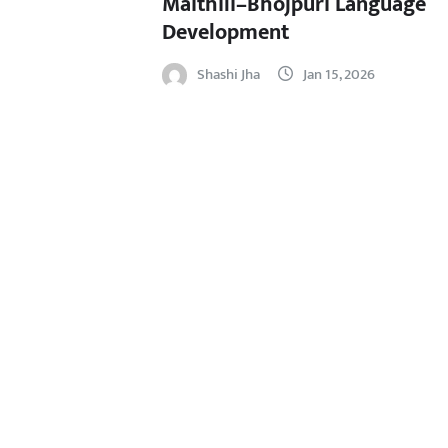
Maithili–Bhojpuri Language
Development
Shashi Jha
Jan 15, 2026