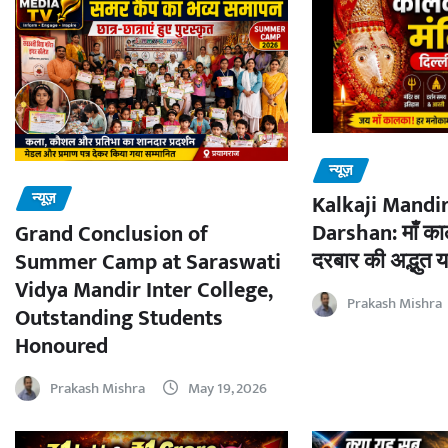
न्यूज़
न्यूज़
Kalkaji Mandir
Darshan: माँ काल
Grand Conclusion of
दरबार की अद्भुत य
Summer Camp at Saraswati
Vidya Mandir Inter College,
Prakash Mishra
Outstanding Students
Honoured
Prakash Mishra
May 19, 2026