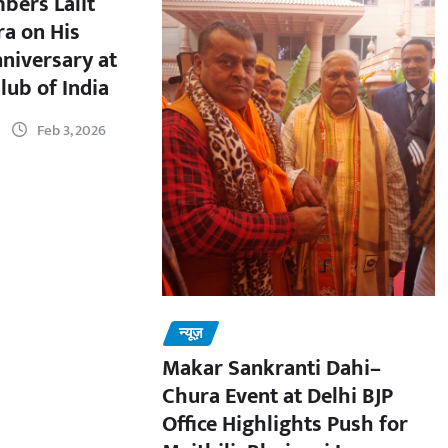
bers Lalit
a on His
nniversary at
lub of India
Feb 3, 2026
न्यूज़
Makar Sankranti Dahi–
Chura Event at Delhi BJP
Office Highlights Push for