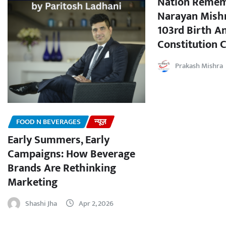
Nation Remem
Narayan Mishr
103rd Birth A
Constitution C
Prakash Mishra
FOOD N BEVERAGES
न्यूज़
Early Summers, Early
Campaigns: How Beverage
Brands Are Rethinking
Marketing
Shashi Jha
Apr 2, 2026