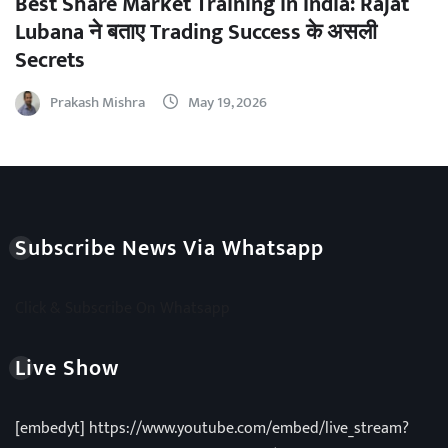
Best Share Market Training in India: Rajat
Lubana ने बताए Trading Success के असली
Secrets
Prakash Mishra
May 19, 2026
Subscribe News Via Whatsapp
Click & Subscribe On Whatsapp
Live Show
[embedyt] https://www.youtube.com/embed/live_stream?