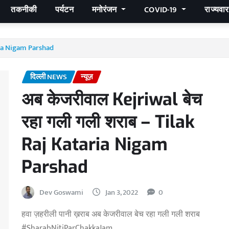
तकनीकी
पर्यटन
मनोरंजन
COVID-19
राज्यवा
aria Nigam Parshad
दिल्ली NEWS
न्यूज़
अब केजरीवाल Kejriwal बेच
रहा गली गली शराब – Tilak
Raj Kataria Nigam
Parshad
Dev Goswami
Jan 3, 2022
0
हवा ज़हरीली पानी ख़राब अब केजरीवाल बेच रहा गली गली शराब
#SharabNitiParChakkaJam