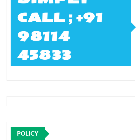
CALL ; +91
98114
45833
POLICY