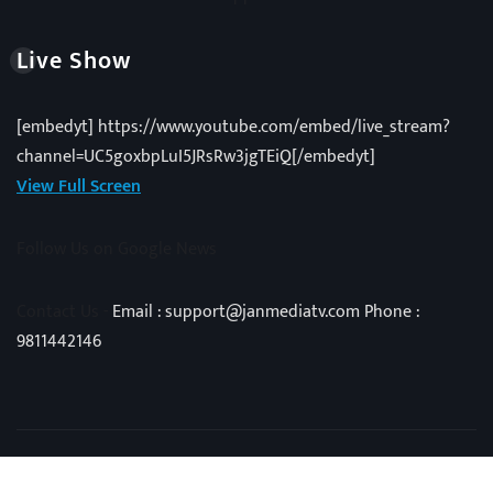
Live Show
[embedyt] https://www.youtube.com/embed/live_stream?
channel=UC5goxbpLuI5JRsRw3jgTEiQ[/embedyt]
View Full Screen
Follow Us on Google News
Contact Us -
Email : support@janmediatv.com Phone :
9811442146
Copyright © 2025 | Powered by
Vivid Techno
|
NewsExo
by