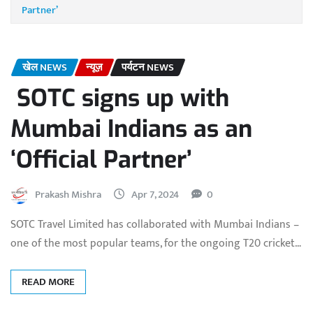
Partner’
खेल NEWS
न्यूज़
पर्यटन NEWS
SOTC signs up with
Mumbai Indians as an
‘Official Partner’
Prakash Mishra
Apr 7, 2024
0
SOTC Travel Limited has collaborated with Mumbai Indians –
one of the most popular teams, for the ongoing T20 cricket…
READ MORE