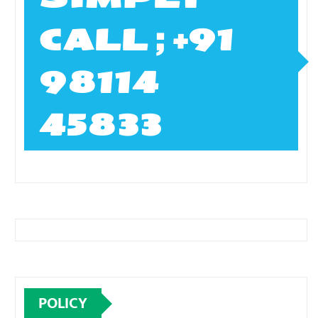
CALL ; +91
98114
45833
POLICY