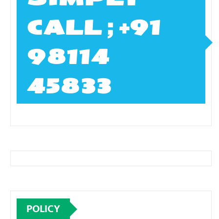
CALL ; +91
98114
45833
POLICY