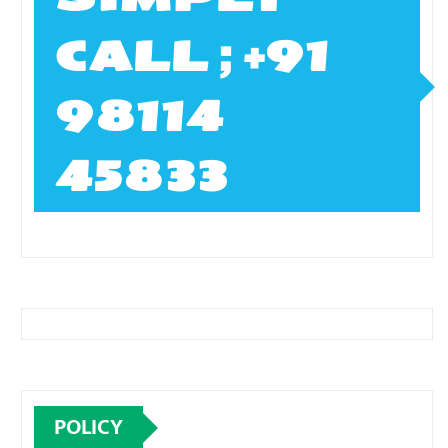
CALL ; +91
98114
45833
POLICY