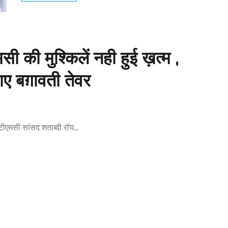
ी मुश्किलें नही हुई ख़त्म ,
ाए बग़ावती तेवर
अबटीएमसी सांसद शताब्दी रॉय…