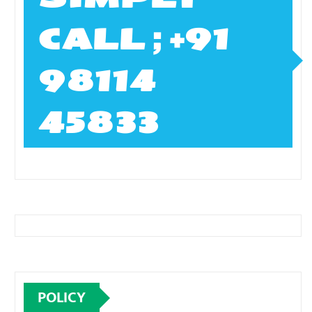
CALL ; +91
98114
45833
POLICY